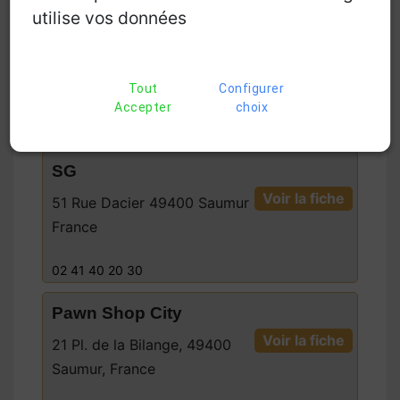
Marc Orian
utilise vos données
Voir la fiche
51 Bd du Maréchal de Lattre
de Tassigny Centre Commercial E.Leclerc,
49400 Saumur, France
Tout
Configurer
Accepter
choix
02 41 03 31 00
SG
Voir la fiche
51 Rue Dacier 49400 Saumur
France
02 41 40 20 30
Pawn Shop City
Voir la fiche
21 Pl. de la Bilange, 49400
Saumur, France