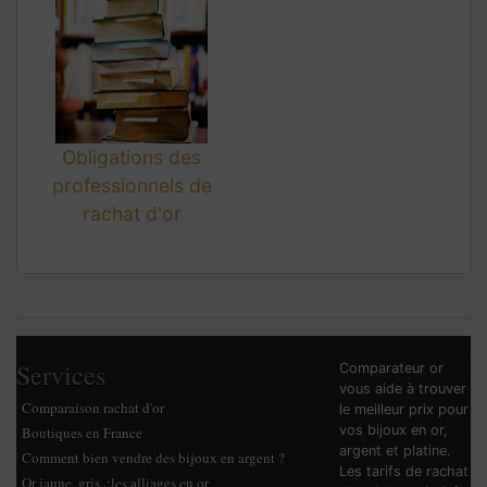
Obligations des
professionnels de
rachat d'or
Services
Comparateur or
vous aide à trouver
Comparaison rachat d'or
le meilleur prix pour
vos bijoux en or,
Boutiques en France
argent et platine.
Comment bien vendre des bijoux en argent ?
Les tarifs de rachat
Or jaune, gris..:les alliages en or