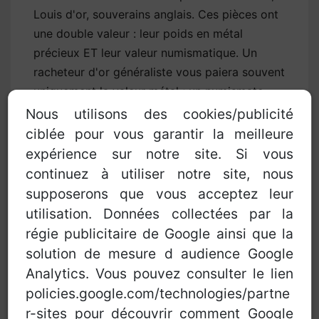
Louis d'or, souverains anglais. Ces pièces ont
une double valeur : leur poids en métal
précieux ET leur valeur numismatique. Un
racheteur d'or généraliste vous paiera souvent
uniquement la valeur métal ; un numismate
peut vous proposer une prime significative
Nous utilisons des cookies/publicité
selon la rareté et l'état de conservation.
ciblée pour vous garantir la meilleure
Identifiez bien ce que vous avez avant de
expérience sur notre site. Si vous
vendre.
continuez à utiliser notre site, nous
supposerons que vous acceptez leur
Histoire d'Or
utilisation. Données collectées par la
Voir la fiche
régie publicitaire de Google ainsi que la
51 Bd du Maréchal de Lattre
solution de mesure d audience Google
de Tassigny, 49400 Saumur, France
Analytics. Vous pouvez consulter le lien
02 41 40 40 30
policies.google.com/technologies/partne
r-sites pour découvrir comment Google