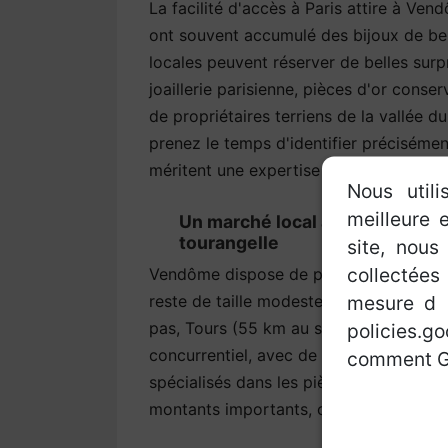
La facilité d'accès à Paris attire à Ven
ont souvent accumulé des bijoux de bel
locales peuvent réserver de belles surpr
joaillerie parisienne, pièces d'or conse
de propriétaires terriens de la vallée d
prenez le temps d'identifier préciséme
méritent une expertise plutôt qu'un sim
Nous utili
meilleure e
Un marché local à compléter pa
tourangelle
site, nous
collectées 
Vendôme dispose de professionnels du ra
mesure d a
reste de taille modeste. Si les offres 
pas, Tours (55 km au sud-ouest) conce
policies.
concurrentiel, avec de nombreux rachet
comment Go
spécialisés dans les pièces d'or et les 
montants importants, ce déplacement e