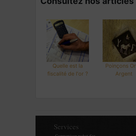
Consultez nos articles s
Quelle est la
Poinçons Or
fiscalité de l'or ?
Argent
Services
Comparaison rachat d'or