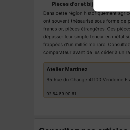
Pièces d'or et bijoux de la vallé
Dans cette région historiquement agricol
ont souvent thésaurisé sous forme de p
francs or, pièces étrangères. Ces pièce
dépasser leur simple teneur en métal si 
frappées d'un millésime rare. Consulte
comparateur avant de les céder à un ra
Atelier Martinez
65 Rue du Change 41100 Vendome Fr
02 54 89 90 61