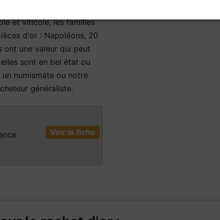
e de la Loire
e et viticole, les familles
ièces d'or : Napoléons, 20
s ont une valeur qui peut
elles sont en bel état ou
z un numismate ou notre
cheteur généraliste.
Voir la fiche
ance