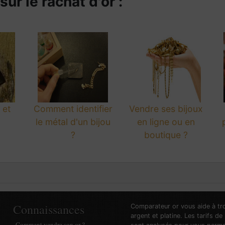
ur le rachat d'or :
 et
Comment identifier
Vendre ses bijoux
le métal d'un bijou
en ligne ou en
?
boutique ?
Connaissances
Comparateur or vous aide à trou
argent et platine. Les tarifs de
Comment vendre son or ?