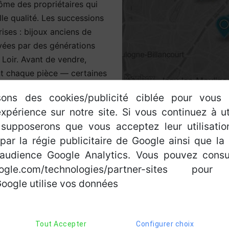
dôme des propriétaires qui
le qualité. Les successions
ises : bijoux anciens de
rvées par des générations
u Loir. Avant de vendre,
nt chaque pièce — certaines
ple rachat au poids.
sons des cookies/publicité ciblée pour vous 
xpérience sur notre site. Si vous continuez à ut
r la concurrence
 supposerons que vous acceptez leur utilisati
par la régie publicitaire de Google ainsi que la
chat d'or, mais la ville
udience Google Analytics. Vous pouvez consul
locales ne vous convainquent
ntre un marché bien plus
google.com/technologies/partner-sites pour
eurs dont certains sont
ogle utilise vos données
bijoux anciens. Pour des
st souvent rentable.
Tout Accepter
Configurer choix